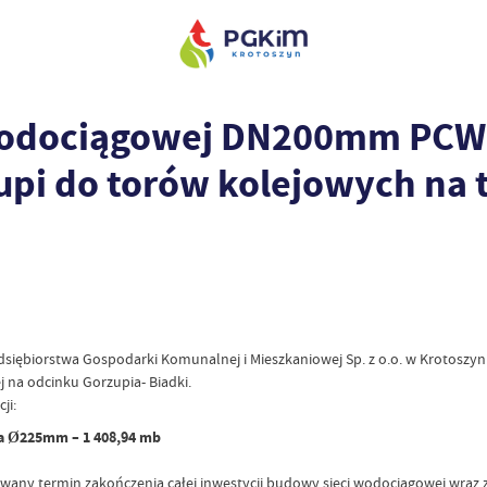
wodociągowej DN200mm PCW 
upi do torów kolejowych na 
siębiorstwa Gospodarki Komunalnej i Mieszkaniowej Sp. z o.o. w Krotoszynie
 na odcinku Gorzupia- Biadki.
ji:
ra Ø225mm – 1 408,94 mb
 termin zakończenia całej inwestycji budowy sieci wodociągowej wraz z p