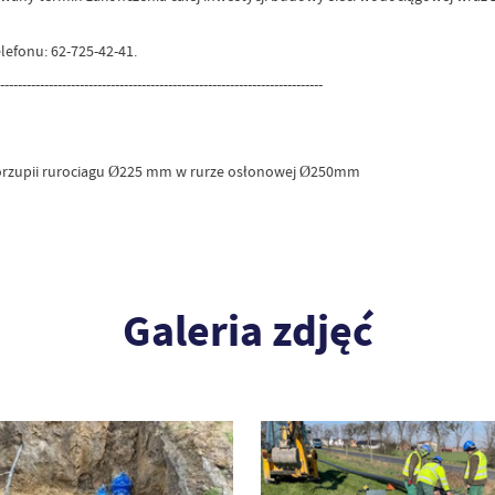
efonu: 62-725-42-41.
-------------------------------------------------------------------------
 Gorzupii rurociagu Ø225 mm w rurze osłonowej Ø250mm
Galeria zdjęć