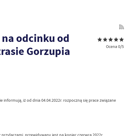
na odcinku od
Ocena 0/5
trasie Gorzupia
 informują, iż od dnia 04.04.2022r. rozpoczną się prace związane
rzyłączami, przewidywany jest na koniec czerwca 2022r.