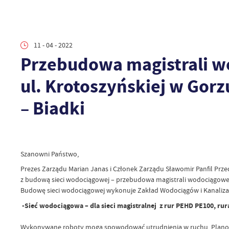
11 - 04 - 2022
Przebudowa magistrali 
ul. Krotoszyńskiej w Gorz
– Biadki
Szanowni Państwo,
Prezes Zarządu Marian Janas i Członek Zarządu Sławomir Panfil Przed
z budową sieci wodociągowej – przebudowa magistrali wodociągowej
Budowę sieci wodociągowej wykonuje Zakład Wodociągów i Kanalizac
-Sieć wodociągowa – dla sieci magistralnej z rur PEHD PE100, ru
Wykonywane roboty mogą spowodować utrudnienia w ruchu. Planowany