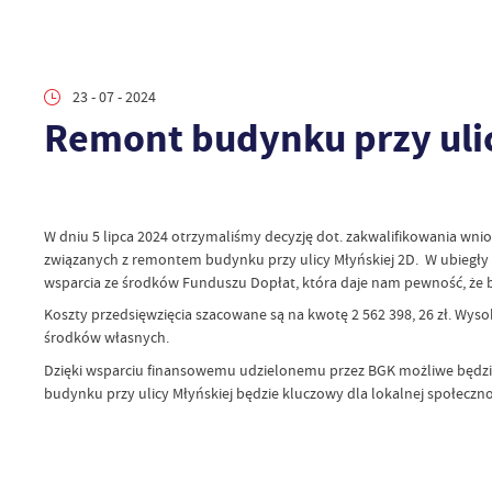
23 - 07 - 2024
Remont budynku przy ulic
W dniu 5 lipca 2024 otrzymaliśmy decyzję dot. zakwalifikowania wn
związanych z remontem budynku przy ulicy Młyńskiej 2D. W ubiegły 
wsparcia ze środków Funduszu Dopłat, która daje nam pewność, że bę
Koszty przedsięwzięcia szacowane są na kwotę 2 562 398, 26 zł. Wys
środków własnych.
Dzięki wsparciu finansowemu udzielonemu przez BGK możliwe będzie
budynku przy ulicy Młyńskiej będzie kluczowy dla lokalnej społeczno