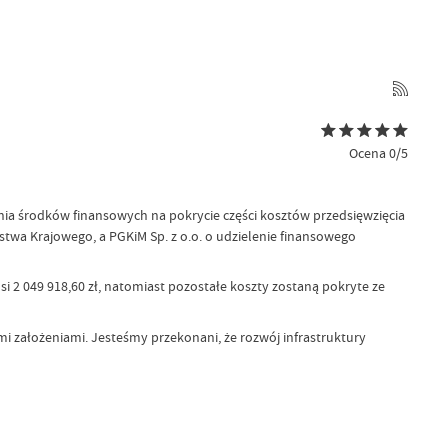
Ocena 0/5
nia środków finansowych na pokrycie części kosztów przedsięwzięcia
twa Krajowego, a PGKiM Sp. z o.o. o udzielenie finansowego
 2 049 918,60 zł, natomiast pozostałe koszty zostaną pokryte ze
 założeniami. Jesteśmy przekonani, że rozwój infrastruktury