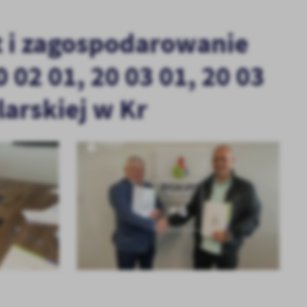
t i zagospodarowanie
 02 01, 20 03 01, 20 03
larskiej w Kr
KOLEJNE
+4