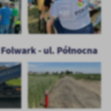
KOLEJNE
+20
olwark - ul. Północna