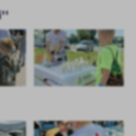
''
KOLEJNE
+3