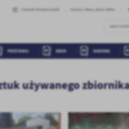
Czwartek, 06 sierpnia 2026
Imieniny: Sława, Jakub, Stefan
PRZETARGI
EBOK
KARIERA
sztuk używanego zbiornik