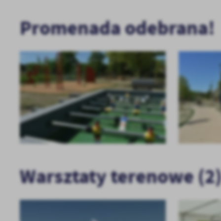
U
Promenada odebrana!
Sz
ws
N
Ni
um
Pl
Wi
Tw
co
F
Te
Warsztaty terenowe (2
Ci
Dz
Wi
na
zg
fu
A