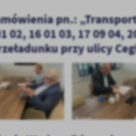
amówienia pn.: „Transpor
02, 16 01 03, 17 09 04, 20
rzeładunku przy ulicy Ceg