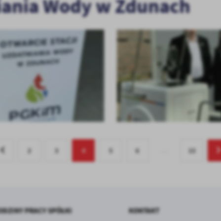
niania Wody w Zdunach
2
3
4
5
6
…
13
ODZINY PRACY SPÓŁKI
KONTAKT