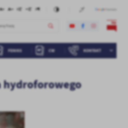
FENIKS
CW
KONTAKT
a hydroforowego