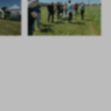
KOLEJNE
+12
.
a
w