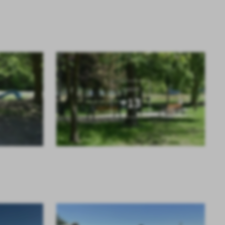
KOLEJNE
+13
a
kom
z
ci