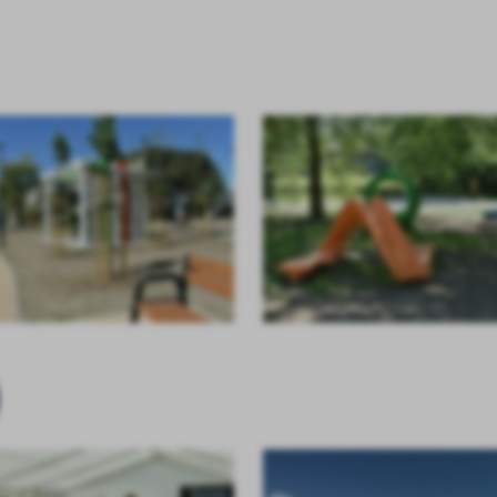
stawienia
anujemy Twoją prywatność. Możesz zmienić ustawienia cookies lub zaakceptować je
zystkie. W dowolnym momencie możesz dokonać zmiany swoich ustawień.
iezbędne
ezbędne pliki cookies służą do prawidłowego funkcjonowania strony internetowej i
ożliwiają Ci komfortowe korzystanie z oferowanych przez nas usług.
iki cookies odpowiadają na podejmowane przez Ciebie działania w celu m.in. dostosowani
ęcej
oich ustawień preferencji prywatności, logowania czy wypełniania formularzy. Dzięki pli
okies strona, z której korzystasz, może działać bez zakłóceń.
unkcjonalne i personalizacyjne
go typu pliki cookies umożliwiają stronie internetowej zapamiętanie wprowadzonych prze
)
ebie ustawień oraz personalizację określonych funkcjonalności czy prezentowanych treści.
ięki tym plikom cookies możemy zapewnić Ci większy komfort korzystania z funkcjonalnoś
ęcej
ZAPISZ WYBRANE
szej strony poprzez dopasowanie jej do Twoich indywidualnych preferencji. Wyrażenie
ody na funkcjonalne i personalizacyjne pliki cookies gwarantuje dostępność większej ilości
nkcji na stronie.
ODRZUĆ WSZYSTKIE
nalityczne